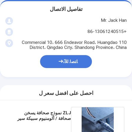
تفاصيل الاتصال
Mr. Jack Han
+86-13061240515
110 Commercial 10، 666 Endeavor Road، Huangdao
District، Qingdao City، Shandong Province، China
ﺎﺘﺼﻟ ﺍﻶﻧ
احصل على افضل سعر ل
ZLJ نموذج صحافة يسخن
صحافة / ألومنيوم سبيكة سير
متحرك ربط جلد