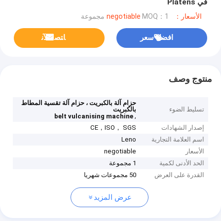
في Platens
الأسعار：negotiable
MOQ：1 مجموعة
افضل سعر
ﺎﺘﺼﻟ ﺍﻶﻧ
منتوج وصف
حزام آلة بالكبريت ، حزام آلة تقسية المطاط
تسليط الضوء
بالكبريت
,
belt vulcanising machine
إصدار الشهادات
CE，ISO， SGS
اسم العلامة التجارية
Leno
الأسعار
negotiable
الحد الأدنى لكمية
1 مجموعة
القدرة على العرض
50 مجموعات شهريا
عرض المزيد