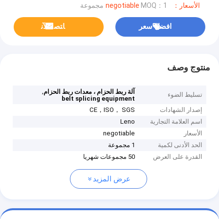
الأسعار：negotiable
MOQ：1 مجموعة
افضل سعر
ﺎﺘﺼﻟ ﺍﻶﻧ
منتوج وصف
,
آلة ربط الحزام ، معدات ربط الحزام
تسليط الضوء
belt splicing equipment
إصدار الشهادات
CE，ISO， SGS
اسم العلامة التجارية
Leno
الأسعار
negotiable
الحد الأدنى لكمية
1 مجموعة
القدرة على العرض
50 مجموعات شهريا
عرض المزيد