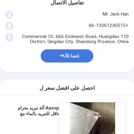
تفاصيل الاتصال
Mr. Jack Han
+86-13061240515
110 Commercial 10، 666 Endeavor Road، Huangdao
District، Qingdao City، Shandong Province، China
ﺎﺘﺼﻟ ﺍﻶﻧ
احصل على افضل سعر ل
Aasvp آلة تبريد بحزام
ناقل للتبريد بالماء مع
شريط ضغط عالي