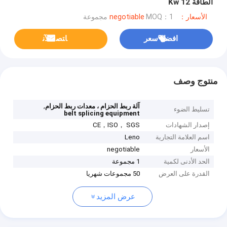
الطاقة 12 Kw
الأسعار：negotiable
MOQ：1 مجموعة
افضل سعر
ﺎﺘﺼﻟ ﺍﻶﻧ
منتوج وصف
,
آلة ربط الحزام ، معدات ربط الحزام
تسليط الضوء
belt splicing equipment
إصدار الشهادات
CE，ISO， SGS
اسم العلامة التجارية
Leno
الأسعار
negotiable
الحد الأدنى لكمية
1 مجموعة
القدرة على العرض
50 مجموعات شهريا
عرض المزيد