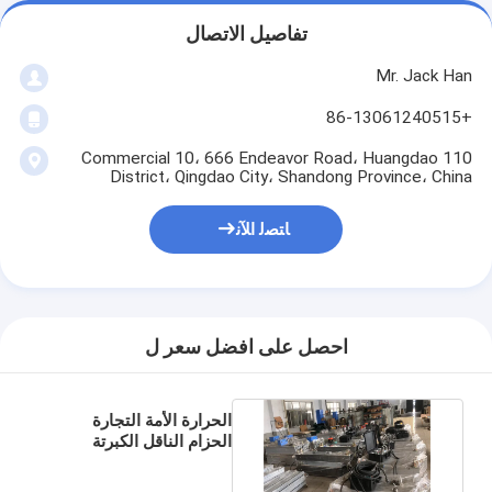
تفاصيل الاتصال
Mr. Jack Han
+86-13061240515
110 Commercial 10، 666 Endeavor Road، Huangdao
District، Qingdao City، Shandong Province، China
ﺎﺘﺼﻟ ﺍﻶﻧ
احصل على افضل سعر ل
الحرارة الأمة التجارة
الحزام الناقل الكبرتة
الصحافة لمحطة الطاقة 12
Kw