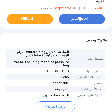
حقيبة
الأسعار：negotiable
MOQ：1 مجموعة
افضل سعر
ﺎﺘﺼﻟ ﺍﻶﻧ
منتوج وصف
الساخنة آلة كيس vulternising ، حزام
الربط البلاستيكية آلة ضغط كيس
تسليط الضوء
,
pvc belt splicing machine pressure
bag
إصدار الشهادات
CE，ISO， SGS
اسم العلامة التجارية
Leno
الأسعار
negotiable
الحد الأدنى لكمية
1 مجموعة
القدرة على العرض
50 مجموعات شهريا
عرض المزيد