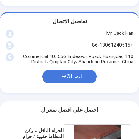
تفاصيل الاتصال
Mr. Jack Han
+86-13061240515
110 Commercial 10، 666 Endeavor Road، Huangdao
District، Qingdao City، Shandong Province، China
ﺎﺘﺼﻟ ﺍﻶﻧ
احصل على افضل سعر ل
الحزام الناقل مبركن
المطاط حقيبة / حزام