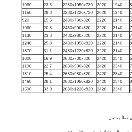
1050
23.5
2280x1050x730
2020
1940
8
1150
28.3
2280x1220x730
2020
1940
1
920
15.5
2480x730x820
2220
2140
5
1060
20.8
2480x900x820
2220
2140
7
1130
23.3
2480x980x820
2220
2140
7
1240
25.8
2480x1050x820
2220
2140
8
1370
31.1
2480x1220x820
2220
2140
1
1020
16.9
2680x730x820
2420
2340
5
1190
22.7
2680x900x820
2420
2340
7
1310
25.4
2680x980x820
2420
2340
7
1460
28.1
2680x1050x820
2420
2340
8
1590
33.9
2680x1220x820
2420
2340
1