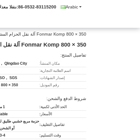
Arabic
86-0532-83115200
المبيعات وال
Fonmar Komp 800 × 350 آلة نقل الحزام المشتركة مع حقيبة ضغط Nilos
Fonmar Komp 800 × 350 آلة نقل الحزام المشتركة مع حقيبة ضغط Nilos
تفاصيل المنتج:
مكان المنشأ:
QIngdao City ， الصين
اسم العلامة التجارية:
إصدار الشهادات:
SO， SGS
رقم الموديل:
800 × 350
شروط الدفع والشحن:
الحد الأدنى لكمية:
1 مجموعة
الأسعار:
iable
حزمة مربع خشبي طليق لل
تفاصيل التغليف:
أو الشحن 
وقت التسليم:
3-4 أسابيع