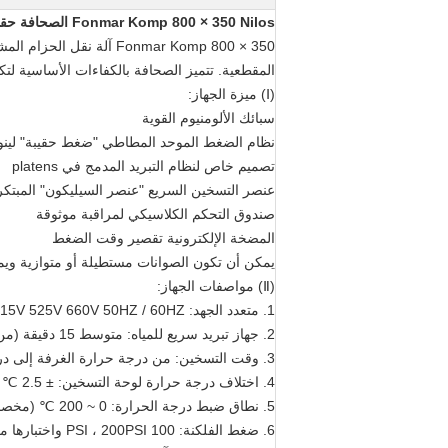
Fonmar Komp 800 × 350 Nilos الصحافة حقيبة الضغط الصحافة حزام حزام آلة بالكبريت vu'l'ca'ni'ze'r قرطاس أداة الشريط
المقطعية. تتميز الصحافة بالكفاءات الأساسية لتكن
(Ⅰ) ميزة الجهاز:
سبائك الألومنيوم القوية
نظام الضغط الموحد المطاطي "ضغط حقيبة" لينو
تصميم خاص لنظام التبريد المدمج في platens
عنصر التسخين السريع "عنصر السيليكون" المبتكر
صندوق التحكم الكلاسيكي لمراقبة موثوقة
المضخة الإلكترونية تقصير وقت الضغط
يمكن أن تكون الصوانات مستطيلة أو متوازية ويم
(Ⅱ) مواصفات الجهاز:
1. متعدد الجهد: 220V 380V 415V 525V 660V 50HZ / 60HZ
2. جهاز تبريد سريع للمياه: متوسط ​​15 دقيقة (من 145 to إلى 70 ℃ أو حتى أقل)
3. وقت التسخين: من درجة حرارة الغرفة إلى درجة حرارة الفلكنة لا تزيد عن 25 دقيقة
4. اختلاف درجة حرارة لوحة التسخين: ± 2.5 ℃
5. نطاق ضبط درجة الحرارة: 0 ~ 200 ℃ (مخصص)
6. ضغط الفلكنة: 100 PSI ، 200PSI واختبارها من قبل 2.0 ميجا باسكال قبل التسليم.