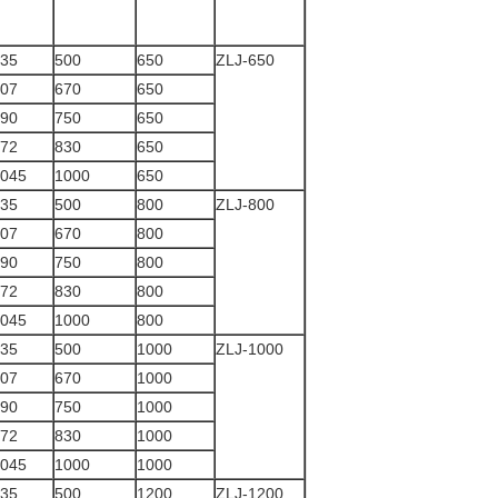
35
500
650
ZLJ-650
07
670
650
90
750
650
72
830
650
045
1000
650
35
500
800
ZLJ-800
07
670
800
90
750
800
72
830
800
045
1000
800
35
500
1000
ZLJ-1000
07
670
1000
90
750
1000
72
830
1000
045
1000
1000
35
500
1200
ZLJ-1200