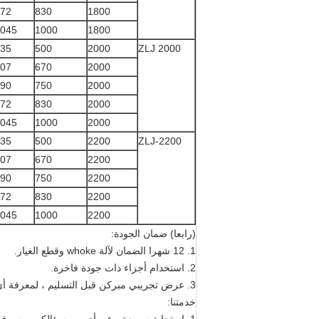
72
830
1800
045
1000
1800
35
500
2000
ZLJ 2000
07
670
2000
90
750
2000
72
830
2000
045
1000
2000
35
500
2200
ZLJ-2200
07
670
2200
90
750
2200
72
830
2200
045
1000
2200
(رابعا) ضمان الجودة:
1. 12 شهرا الضمان لآلة whoke وقطع الغيار.
2. استخدام أجزاء ذات جودة فاخرة.
3. عرض تجريبي مبركن قبل التسليم ، لمعرفة أي خطأ محتمل.
خدمتنا: