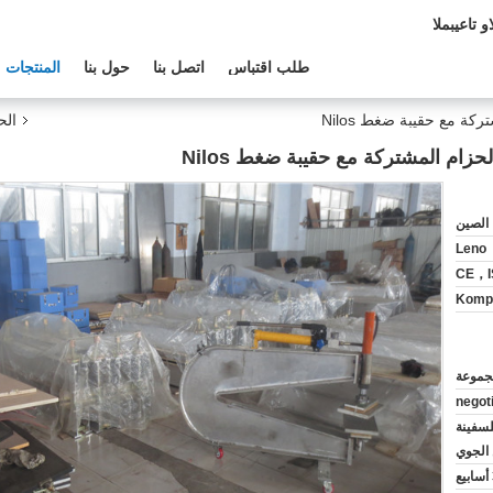
دعم الفنى:
طلب اقتباس
اتصل بنا
حول بنا
المنتجات
الح
Leno
CE，I
Komp 
negot
سفينة
الجوي