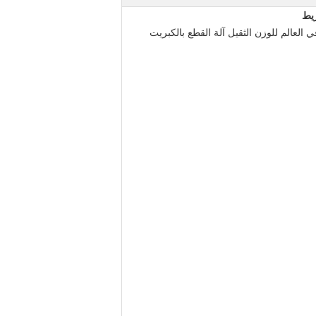
يبة ضغط Nilos Press من Leno Machinery هي الأكثر كلاسيكية في العالم للوزن الثقيل آلة القطع بالكبريت