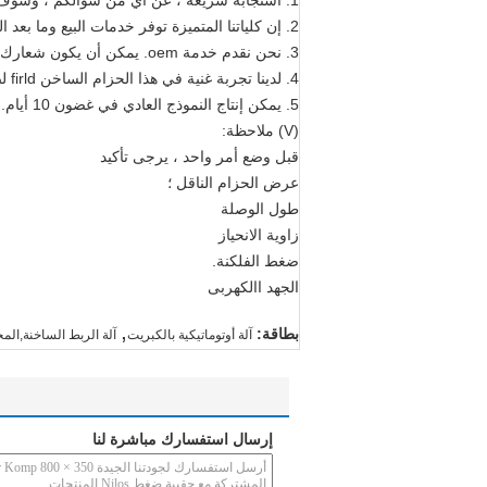
1. استجابة سريعة ، عن أي من سؤالكم ، وسوف نقوم بالرد عليك في غضون 24 ساعة.
2. إن كلياتنا المتميزة توفر خدمات البيع وما بعد البيع الذين يمكنهم التحدث باللغة الإنجليزية ومناقشتها باستخدام لغتك المحلية.
3. نحن نقدم خدمة oem. يمكن أن يكون شعارك مطبوعًا على مكبس الربط بالحزام ، يمكنك أيضًا تخصيص مربع البيع بالتجزئة.
4. لدينا تجربة غنية في هذا الحزام الساخن firld لصق المطاط ، وقيام R & D العمل foryou.
5. يمكن إنتاج النموذج العادي في غضون 10 أيام. أسرع من أي وقت مضى.
(V) ملاحظة:
قبل وضع أمر واحد ، يرجى تأكيد
عرض الحزام الناقل ؛
طول الوصلة
زاوية الانحياز
ضغط الفلكنة.
الجهد االكهربى
,
بطاقة:
آلة أوتوماتيكية بالكبريت
آلة الربط الساخنة,المح
إرسال استفسارك مباشرة لنا