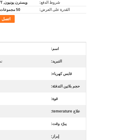
شروط الدفع:
ويسترن يونيون, L/C, T/T
القدرة على العرض:
50 مجموعات شهريا
اتصل
اسم:
التبريد:
تس
قابس كهرباء:
حجم بلاتين التدفئة:
قوة:
علاج temerature:
يبرّد وقت:
إبراز: