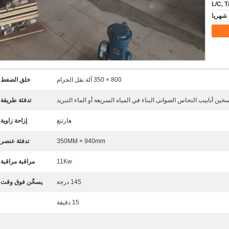
800 × 350 آلة نقل الحزام
خلق الضغط:
خين أنابيب النحاس الصوانى البناء في المياه السريعة أو الماء التبريد
تدفئة طريقة:
هارتنغ
إزاحة زاوية:
350MM × 940mm
تدفئة عنصر:
11Kw
مراقبة مراقبة:
145 درجة
يسخّن فوق وقت:
15 دقيقة