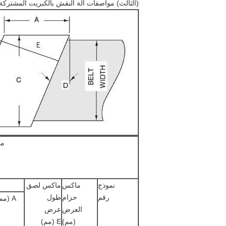
(الثالث) مواصفات آلة النقش بالكبريت المشتركة لي
مو
نموذج
ماكس
ماكس لصق
رقم
حزام
طول
A (مم)
العرض
عرض
(مم)
E (مم)