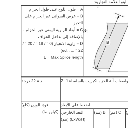
نو العلامة التجارية:
A = طول اللوح على طول الحزام
B = عرض الصوانى عبر الحزام على
التحيز
C = أبعاد الزاوية اليمنى عبر الحزام ،
بالإضافة إلى تداخل الحواف.
D = زاوية الانحياز (0 ° / 18 ° / 20 ° /
22 ° ... ..ect)
E = Max Splice length
اصفات آلة الحز بالكبريت بالسلسلة ZLJ
د = 22 درجة
اضغط على الأبعاد
قوة
الوزن (كلغ)
(كيلوواط)
C (مم)
B (مم)
البعد الخارجي
(LxWxH) (مم)