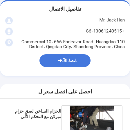
تفاصيل الاتصال
Mr. Jack Han
+86-13061240515
110 Commercial 10، 666 Endeavor Road، Huangdao
District، Qingdao City، Shandong Province، China
ﺎﺘﺼﻟ ﺍﻶﻧ
احصل على افضل سعر ل
الحزام الساخن لصق حزام
مبركن مع التحكم الآلي
مربع العمل على الموقع