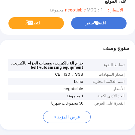
على الموقع
الأسعار：negotiable
MOQ：1 مجموعة
افضل سعر
ﺎﺘﺼﻟ ﺍﻶﻧ
منتوج وصف
,
حزام آلة بالكبريت ، ومعدات الحزام بالكبريت
تسليط الضوء
belt vulcanizing equipment
إصدار الشهادات
CE，ISO， SGS
اسم العلامة التجارية
Leno
الأسعار
negotiable
الحد الأدنى لكمية
1 مجموعة
القدرة على العرض
50 مجموعات شهريا
عرض المزيد