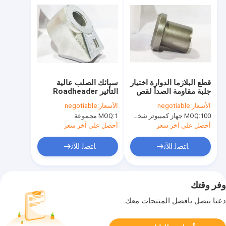
قطع البلازما الدوارة اختيار
سبائك الصلب عالية
جلبة مقاومة الصدأ لقص
التأثير Roadheader
الطريق
اختيار بت عالية المتانة
الأسعار:
negotiable
الأسعار:
negotiable
100 جهاز كمبيوتر شخصى
MOQ:
1 مجموعة
MOQ:
أحصل على آخر سعر
أحصل على آخر سعر
ﺎﺘﺼﻟ ﺍﻶﻧ
ﺎﺘﺼﻟ ﺍﻶﻧ
وفر وقتك
دعنا نتصل بأفضل المنتجات معك.