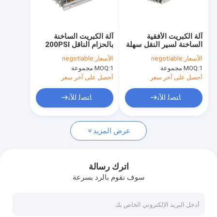
جولة في المعمل
مراقبة الجودة
آلة الكبريت الأفقية
آلة الكبريت الساخنة
الساخنة لسير النقل سهلة
بالحزام الناقل 200PSI
اتصل بنا
التشغيل
بقوة 22kw
الأسعار:
negotiable
الأسعار:
negotiable
1 مجموعة
MOQ:
1 مجموعة
MOQ:
أخبار
أحصل على آخر سعر
أحصل على آخر سعر
اطلب اقتباس
ﺎﺘﺼﻟ ﺍﻶﻧ
ﺎﺘﺼﻟ ﺍﻶﻧ
عرض المزيد
الحزام الناقل مبركن
الحزام الناقل آلة بالكبريت
اترك رسالة
سوف نقوم بالرد بسرعة
الحزام الناقل معدات الكبرتة
الحزام الناقل الكبرتة الصحافة