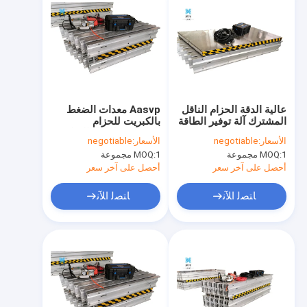
عالية الدقة الحزام الناقل
Aasvp معدات الضغط
المشترك آلة توفير الطاقة
بالكبريت للحزام
استخدام مريح
المطاطي للحبل الصلب
الأسعار:
negotiable
الأسعار:
negotiable
1 مجموعة
MOQ:
1 مجموعة
MOQ:
أحصل على آخر سعر
أحصل على آخر سعر
ﺎﺘﺼﻟ ﺍﻶﻧ
ﺎﺘﺼﻟ ﺍﻶﻧ
الصفحة الرئيسية
منتجات
معلومات عنا