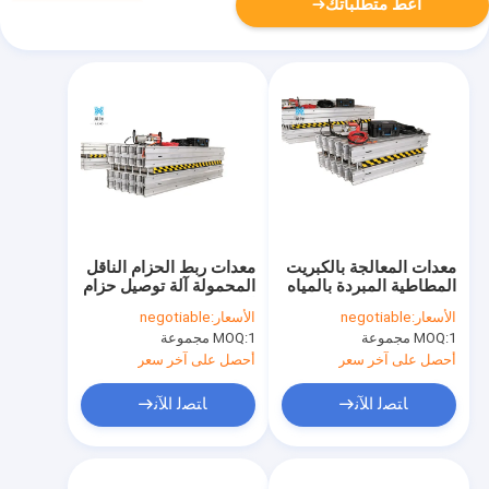
أعط متطلباتك
معدات المعالجة بالكبريت
معدات ربط الحزام الناقل
المطاطية المبردة بالمياه
المحمولة آلة توصيل حزام
Q245
التبريد السريع
الأسعار:
negotiable
الأسعار:
negotiable
1 مجموعة
MOQ:
1 مجموعة
MOQ:
أحصل على آخر سعر
أحصل على آخر سعر
ﺎﺘﺼﻟ ﺍﻶﻧ
ﺎﺘﺼﻟ ﺍﻶﻧ